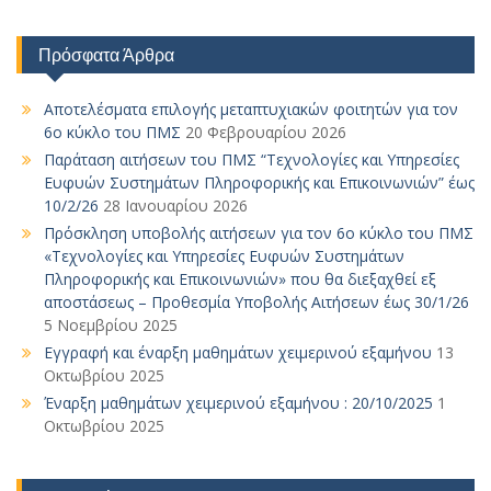
ac
w
n
m
o
οι
e
itt
k
ai
p
ρ
Πρόσφατα Άρθρα
b
er
e
l
y
α
o
dI
Li
σ
Αποτελέσματα επιλογής μεταπτυχιακών φοιτητών για τον
6ο κύκλο του ΠΜΣ
20 Φεβρουαρίου 2026
o
n
n
τε
Παράταση αιτήσεων του ΠΜΣ “Τεχνολογίες και Υπηρεσίες
k
k
ίτ
Ευφυών Συστημάτων Πληροφορικής και Επικοινωνιών” έως
10/2/26
28 Ιανουαρίου 2026
ε
Πρόσκληση υποβολής αιτήσεων για τον 6ο κύκλο του ΠΜΣ
«Τεχνολογίες και Υπηρεσίες Ευφυών Συστημάτων
Πληροφορικής και Επικοινωνιών» που θα διεξαχθεί εξ
αποστάσεως – Προθεσμία Υποβολής Αιτήσεων έως 30/1/26
5 Νοεμβρίου 2025
Εγγραφή και έναρξη μαθημάτων χειμερινού εξαμήνου
13
Οκτωβρίου 2025
Έναρξη μαθημάτων χειμερινού εξαμήνου : 20/10/2025
1
Οκτωβρίου 2025