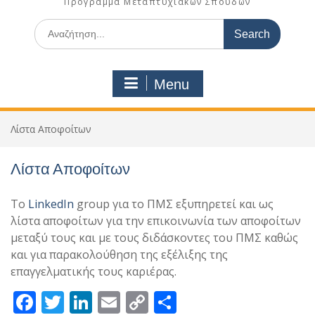
Πρόγραμμα Μεταπτυχιακών Σπουδών
Search
for:
Menu
Λίστα Αποφοίτων
Λίστα Αποφοίτων
Το
LinkedIn
group για το ΠΜΣ εξυπηρετεί και ως
λίστα αποφοίτων για την επικοινωνία των αποφοίτων
μεταξύ τους και με τους διδάσκοντες του ΠΜΣ καθώς
και για παρακολούθηση της εξέλιξης της
επαγγελματικής τους καριέρας.
F
T
Li
E
C
Μ