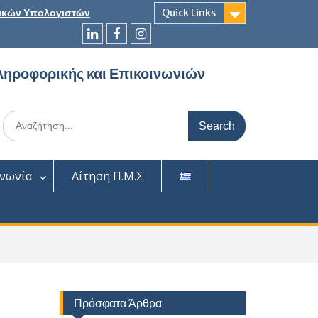
ικών Υπολογιστών
Quick Links
LinkedIn
Facebook
Instagram
ληροφορικής και Επικοινωνιών
Search
for:
ινωνία
Αίτηση Π.Μ.Σ
Πρόσφατα Άρθρα