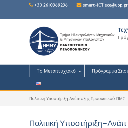
Skip
+30 2610369236
smart-ICT.ece@uop.gr
to
content
Τεχ
Πρό
Το Μεταπτυχιακό
Πρόγραμμα Σπο
Πολιτική Υποστήριξη-Ανάπτυξης Προσωπικού ΠΜΣ
Πολιτική Υποστήριξη-Ανά