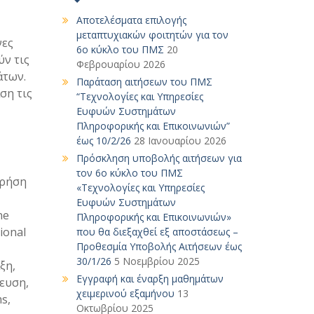
Αποτελέσματα επιλογής
μεταπτυχιακών φοιτητών για τον
νες
6ο κύκλο του ΠΜΣ
20
ύν τις
Φεβρουαρίου 2026
άτων.
Παράταση αιτήσεων του ΠΜΣ
ση τις
“Τεχνολογίες και Υπηρεσίες
Ευφυών Συστημάτων
Πληροφορικής και Επικοινωνιών”
έως 10/2/26
28 Ιανουαρίου 2026
Πρόσκληση υποβολής αιτήσεων για
τον 6ο κύκλο του ΠΜΣ
χρήση
«Τεχνολογίες και Υπηρεσίες
Ευφυών Συστημάτων
ne
Πληροφορικής και Επικοινωνιών»
ional
που θα διεξαχθεί εξ αποστάσεως –
Προθεσμία Υποβολής Αιτήσεων έως
30/1/26
5 Νοεμβρίου 2025
ξη,
Εγγραφή και έναρξη μαθημάτων
ευση,
χειμερινού εξαμήνου
13
s,
Οκτωβρίου 2025