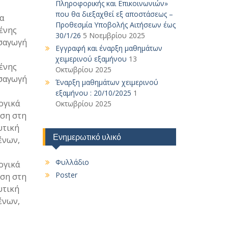
Πληροφορικής και Επικοινωνιών»
που θα διεξαχθεί εξ αποστάσεως –
α
Προθεσμία Υποβολής Αιτήσεων έως
μένης
30/1/26
5 Νοεμβρίου 2025
ισαγωγή
Εγγραφή και έναρξη μαθημάτων
χειμερινού εξαμήνου
13
μένης
Οκτωβρίου 2025
ισαγωγή
Έναρξη μαθημάτων χειμερινού
εξαμήνου : 20/10/2025
1
ογικά
Οκτωβρίου 2025
ηση στη
υτική
Ενημερωτικό υλικό
ένων,
Φυλλάδιο
ογικά
Poster
ηση στη
υτική
ένων,