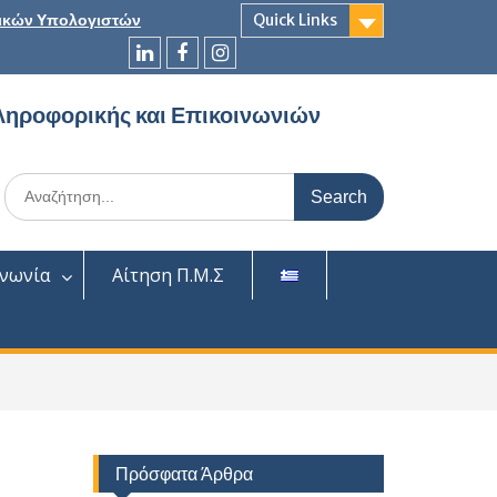
ικών Υπολογιστών
Quick Links
LinkedIn
Facebook
Instagram
ληροφορικής και Επικοινωνιών
Search
for:
ινωνία
Αίτηση Π.Μ.Σ
Πρόσφατα Άρθρα