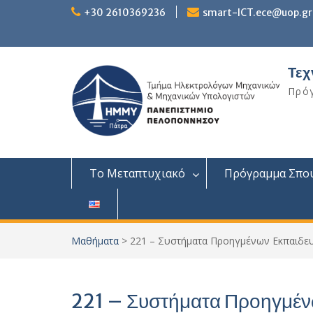
Skip
+30 2610369236
smart-ICT.ece@uop.gr
to
content
Τεχ
Πρό
Το Μεταπτυχιακό
Πρόγραμμα Σπο
Μαθήματα
>
221 – Συστήματα Προηγμένων Εκπαιδε
221 – Συστήματα Προηγμέν