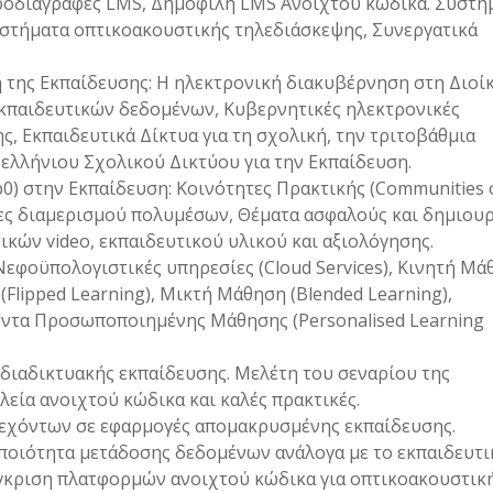
ροδιαγραφές LMS, Δημοφιλή LMS Ανοιχτού κώδικα. Συστή
στήματα οπτικοακουστικής τηλεδιάσκεψης, Συνεργατικά
 της Εκπαίδευσης: Η ηλεκτρονική διακυβέρνηση στη Διοί
εκπαιδευτικών δεδομένων, Κυβερνητικές ηλεκτρονικές
ς, Εκπαιδευτικά Δίκτυα για τη σχολική, την τριτοβάθμια
νελλήνιου Σχολικού Δικτύου για την Εκπαίδευση.
0) στην Εκπαίδευση: Κοινότητες Πρακτικής (Communities 
ρεσίες διαμερισμού πολυμέσων, Θέματα ασφαλούς και δημιου
ικών video, εκπαιδευτικού υλικού και αξιολόγησης.
Νεφοϋπολογιστικές υπηρεσίες (Cloud Services), Κινητή Μ
(Flipped Learning), Μικτή Μάθηση (Blended Learning),
λοντα Προσωποποιημένης Μάθησης (Personalised Learning
διαδικτυακής εκπαίδευσης. Μελέτη του σεναρίου της
λεία ανοιχτού κώδικα και καλές πρακτικές.
τεχόντων σε εφαρμογές απομακρυσμένης εκπαίδευσης.
 ποιότητα μετάδοσης δεδομένων ανάλογα με το εκπαιδευτι
σύγκριση πλατφορμών ανοιχτού κώδικα για οπτικοακουστικ