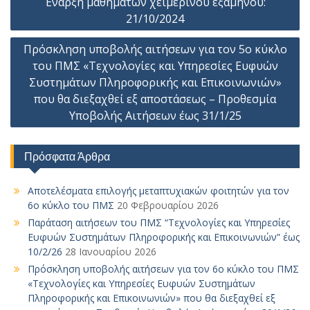
o
dI
Li
σ
Έναρξη μαθημάτων χειμερινού εξαμήνου:
άρθρων
o
n
21/10/2024
n
τε
k
k
ίτ
Πρόσκληση υποβολής αιτήσεων για τον 5ο κύκλο
ε
του ΠΜΣ «Τεχνολογίες και Υπηρεσίες Ευφυών
Συστημάτων Πληροφορικής και Επικοινωνιών»
που θα διεξαχθεί εξ αποστάσεως – Προθεσμία
Υποβολής Αιτήσεων έως 31/1/25
Πρόσφατα Άρθρα
Αποτελέσματα επιλογής μεταπτυχιακών φοιτητών για τον
6ο κύκλο του ΠΜΣ
20 Φεβρουαρίου 2026
Παράταση αιτήσεων του ΠΜΣ “Τεχνολογίες και Υπηρεσίες
Ευφυών Συστημάτων Πληροφορικής και Επικοινωνιών” έως
10/2/26
28 Ιανουαρίου 2026
Πρόσκληση υποβολής αιτήσεων για τον 6ο κύκλο του ΠΜΣ
«Τεχνολογίες και Υπηρεσίες Ευφυών Συστημάτων
Πληροφορικής και Επικοινωνιών» που θα διεξαχθεί εξ