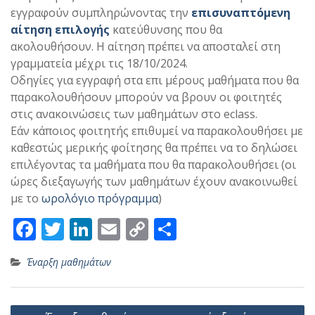
εγγραφούν συμπληρώνοντας την
επισυναπτόμενη
αίτηση επιλογής
κατεύθυνσης που θα
ακολουθήσουν. Η αίτηση πρέπει να αποσταλεί στη
γραμματεία μέχρι τις 18/10/2024.
Οδηγίες για εγγραφή στα επι μέρους μαθήματα που θα
παρακολουθήσουν μπορούν να βρουν οι φοιτητές
στις ανακοινώσεις των μαθημάτων στο eclass.
Εάν κάποιος φοιτητής επιθυμεί να παρακολουθήσει με
καθεστώς μερικής φοίτησης θα πρέπει να το δηλώσει
επιλέγοντας τα μαθήματα που θα παρακολουθήσει (οι
ώρες διεξαγωγής των μαθημάτων έχουν ανακοινωθεί
με το
ωρολόγιο πρόγραμμα
)
F
T
Li
E
C
Μ
ac
w
n
m
o
οι
Έναρξη μαθημάτων
e
itt
k
ai
p
ρ
b
er
e
l
y
α
Πλοήγηση