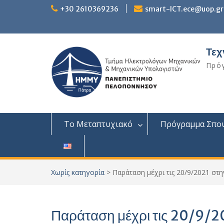
Skip
+30 2610369236
smart-ICT.ece@uop.gr
to
content
Τεχ
Πρό
Το Μεταπτυχιακό
Πρόγραμμα Σπο
Χωρίς κατηγορία
>
Παράταση μέχρι τις 20/9/2021 σ
Παράταση μέχρι τις 20/9/