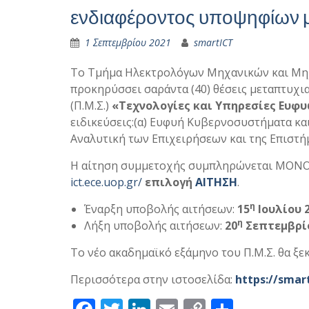
ενδιαφέροντος υποψηφίων 
1 Σεπτεμβρίου 2021
smartICT
Το Τμήμα Ηλεκτρολόγων Μηχανικών και Μη
προκηρύσσει σαράντα (40) θέσεις μεταπτυ
(Π.Μ.Σ.)
«Τεχνολογίες και Υπηρεσίες Ευφ
ειδικεύσεις:(α) Ευφυή Κυβερνοσυστήματα και
Αναλυτική των Επιχειρήσεων και της Επιστή
Η αίτηση συμμετοχής συμπληρώνεται MONO
ict.ece.uop.gr/
επιλογή
ΑΙΤΗΣΗ
.
η
Έναρξη υποβολής αιτήσεων:
15
Ιουλίου 
η
Λήξη υποβολής αιτήσεων:
20
Σεπτεμβρίο
Το νέο ακαδημαϊκό εξάμηνο του Π.Μ.Σ. θα ξε
Περισσότερα στην ιστοσελίδα:
https://smart