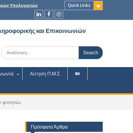
ικών Υπολογιστών
Quick Links
LinkedIn
Facebook
Instagram
ληροφορικής και Επικοινωνιών
Search
for:
ινωνία
Αίτηση Π.Μ.Σ
ν φοιτητών
Πρόσφατα Άρθρα