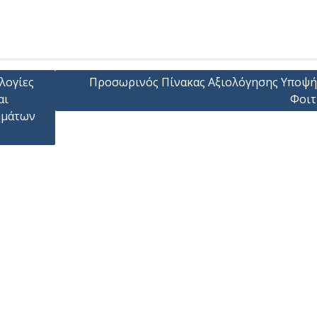
λογίες
Προσωρινός Πίνακας Αξιολόγησης Υποψ
αι
Φοιτ
ημάτων